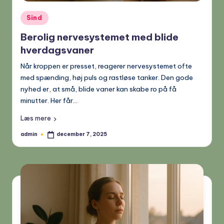
Posted
Sind
in
Berolig nervesystemet med blide
hverdagsvaner
Når kroppen er presset, reagerer nervesystemet ofte
med spænding, høj puls og rastløse tanker. Den gode
nyhed er, at små, blide vaner kan skabe ro på få
minutter. Her får…
Læs mere
admin
december 7, 2025
Posted
by