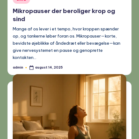
in
Mikropauser der beroliger krop og
sind
Mange af os lever i et tempo, hvor kroppen spænder
op, og tankerne løber foran os. Mikropauser—korte,
bevidste øjeblikke af åndedræt eller bevægelse—kan
give nervesystemet en pause og genoprette
kontakten…
admin
august 14, 2025
Posted
by