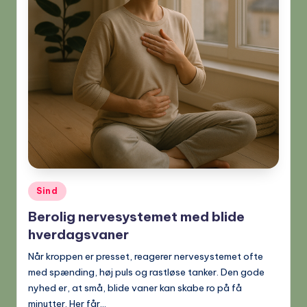
Posted
Sind
in
Berolig nervesystemet med blide
hverdagsvaner
Når kroppen er presset, reagerer nervesystemet ofte
med spænding, høj puls og rastløse tanker. Den gode
nyhed er, at små, blide vaner kan skabe ro på få
minutter. Her får…