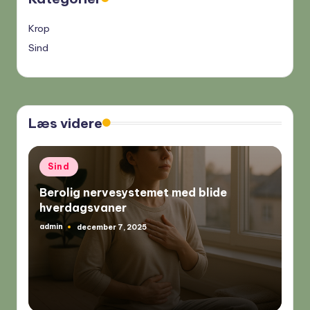
Krop
Sind
Læs videre
Posted
Sind
in
Berolig nervesystemet med blide
hverdagsvaner
admin
december 7, 2025
Posted
by