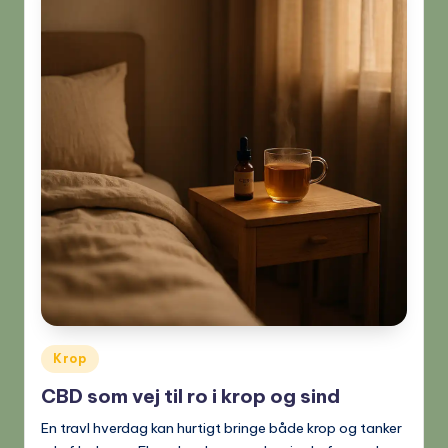
Posted
Krop
in
CBD som vej til ro i krop og sind
En travl hverdag kan hurtigt bringe både krop og tanker