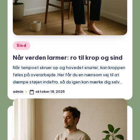
Posted
Sind
in
Når verden larmer: ro til krop og sind
Når tempoet skruer op og hovedet snurrer, kan kroppen
føles på overarbejde. Her får du en nænsom vej til at
dæmpe støjen indefra, så du igen kan mærke dig selv…
admin
oktober 18, 2025
Posted
by