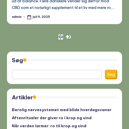
ud af balance. Flere danskere vender sig derfor mod
CBD som et naturligt supplement til et liv med mere ro,…
admin
juli 9, 2025
Posted
by
Indlægsinddeling
1
2
NEXT
PAGE
Søg
Søg
Artikler
Berolig nervesystemet med blide hverdagsvaner
Aftenritualer der giver ro i krop og sind
Når verden larmer: ro til krop og sind