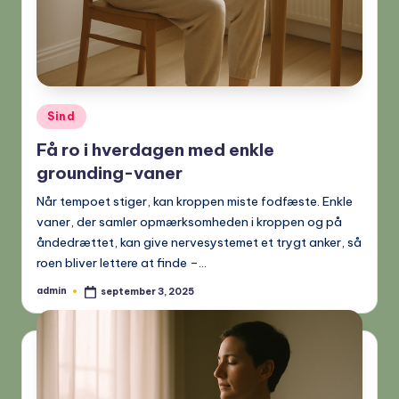
Posted
Sind
in
Få ro i hverdagen med enkle
grounding-vaner
Når tempoet stiger, kan kroppen miste fodfæste. Enkle
vaner, der samler opmærksomheden i kroppen og på
åndedrættet, kan give nervesystemet et trygt anker, så
roen bliver lettere at finde –…
admin
september 3, 2025
Posted
by