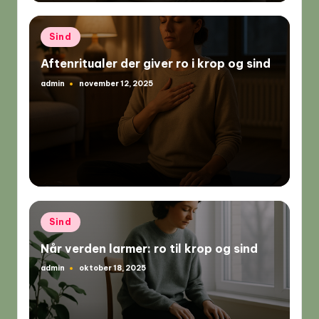
Posted
Sind
in
Aftenritualer der giver ro i krop og sind
admin
november 12, 2025
Posted
by
Posted
Sind
in
Når verden larmer: ro til krop og sind
admin
oktober 18, 2025
Posted
by