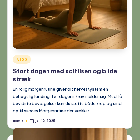
Posted
Krop
in
Start dagen med solhilsen og blide
stræk
En rolig morgenrutine giver dit nervestystem en
behagelig landing, før dagens krav melder sig. Med få
bevidste bevægelser kan du sætte både krop og sind
op til succes.Morgenrutine der vækker…
admin
juli 12, 2025
Posted
by