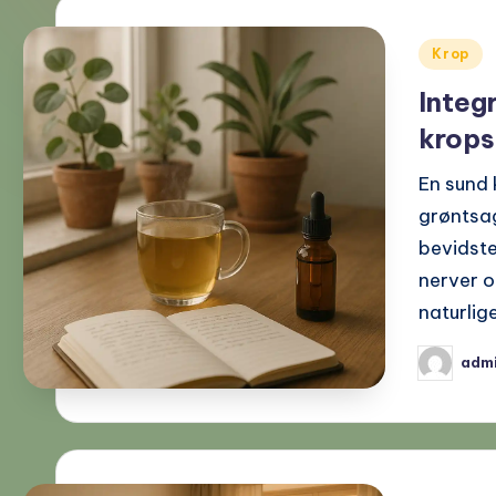
Posted
Krop
in
Integ
krops
En sund
grøntsag
bevidste
nerver o
naturlig
adm
Posted
by