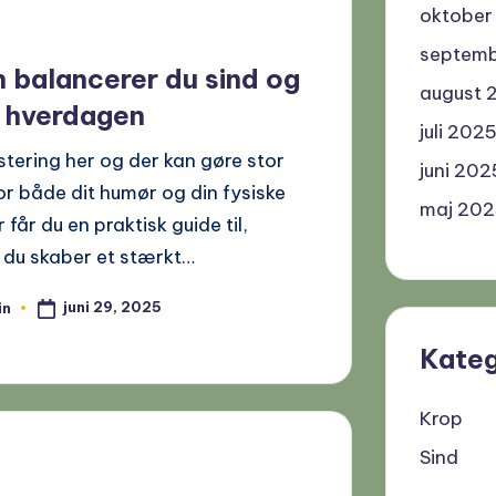
oktober
septem
 balancerer du sind og
august 
i hverdagen
juli 202
justering her og der kan gøre stor
juni 202
for både dit humør og din fysiske
maj 20
 får du en praktisk guide til,
 du skaber et stærkt…
juni 29, 2025
in
Kateg
Krop
Sind