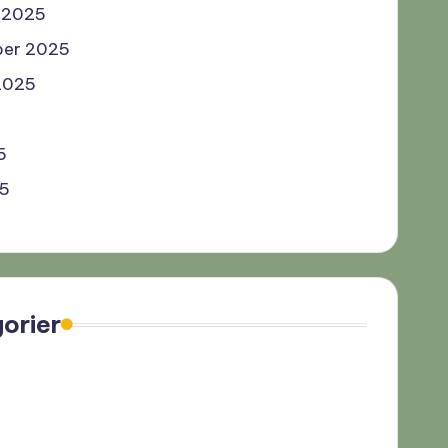
 2025
ber 2025
2025
5
5
25
orier