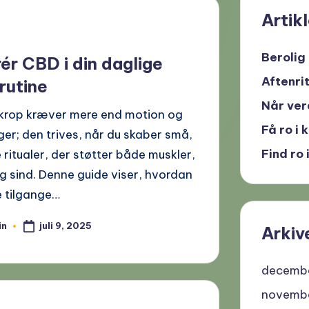
Artik
Berolig
rér CBD i din daglige
Aftenrit
rutine
Når verd
 krop kræver mere end motion og
Få ro i
er; den trives, når du skaber små,
Find ro
 ritualer, der støtter både muskler,
g sind. Denne guide viser, hvordan
e tilgange…
juli 9, 2025
in
Arkiv
decemb
novemb